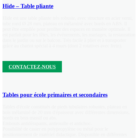
Hide – Table pliante
Hide est une table pliante très robuste, avec structure en acier verni,
tube rond Ø 28 mm, plateau en mélaminé avec bords en ABS. Il
peut être empilée pour profiter des espaces en manière optimale. Il
est parfait pour les fêtes, les événements, les mariages, la restauration
dans le jardin ou sur le balcon. Très facile à plier et à transporter
grâce au chariot spécial à 4 roues (dont 2 rotatives avec frein).
CONTACTEZ-NOUS
Tables pour école primaires et secondaires
Tables d'école constitués de pieds tubulaires robustes, plateau en
bois mélaminé de 20 mm d'épaisseur avec différentes dimensions,
bords en bois massif ou abs.
Embouts antidérapants, antirouille et antichoc.
Possibilité de casier en polypropylène ou métal pour le
positionnement de matériel didactique. Disponible en différentes