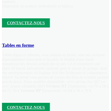
hauteurs.
Disponible en versions individuelle et biplace.
CONTACTEZ-NOUS
Tables en forme
Tables légers et robustes, avec plateau en forme, sont une solution
d'ameublement innovante et flexible, le résultat d'une étude
minutieuse des besoins actuels des écoles 3.0 et constituent une
place de travail individuelle optimisé pour le travail de groupe, dans
des environnements où l'espace doit être facilement et constamment
rénové. Sa forme vous permet de former des îlots de 6 tables prenant
peu de place. Deux modèles disponibles : avec dessus fixe (BT) et
avec dessus rabattable (BP)
Versione BT
Dimensions: cm 76 x 58 x
64-71-76 h
Versione BP
Dimensions: cm 84 x 56 x 76 h
CONTACTEZ-NOUS