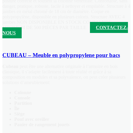
posture correcte et soutient la colonne vertébrale. Confortable, sans
danger, pratique, robuste, facile à nettoyer et empilable. Structure à 4
jambes en métal chromé de 18 cm de diamètre. Coque en
polypropylène, disponible en plusieurs coloris. Structure AVEC 4
jambes NON DISPONIBLE EN STOCK COMMANDE
MINIMUM DE 500 PIÈCES PAR TAILLE
CONTACTEZ-
NOUS
CUBEAU – Meuble en polypropylene pour bacs
Cubeau
peut être une alternative originale à l’armoire en bois
classique, il s’adapte facilement à toute réalité et grâce à sa
composition en modules et sa polyvalence, on peut créer plusieurs
solutions d’ameublement:
Colonne
Console
Partition
Île
Siège
Pouf avec oreiller
Panier de rangement jouets