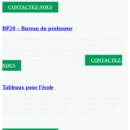
CONTACTEZ-NOUS
BP20 – Bureau du professeur
Bureau du professeur très solide avec piètement tube rond 28x1,5
mm de diamètre. Peinture en poudre époxy. Panneau de couverture
sur le devant et tiroirs en aggloméré ennobli 20 mm. 2 tiroirs
coulissants avec butée, serrure sur le premier tiroir et poignée sur les
deux tiroirs. Dimensions: cm 130x70x76 H
CONTACTEZ-
NOUS
Tableaux pour l’école
Structure robuste et légère en aluminium, composée de piètements
fixes ou pivotantes, surface d’écriture en acier émaillé (possibilité
d’avoir des carrés, lignes ou portées). Cadre et porte-craies en
aluminium. Grande variété de types et de tailles.