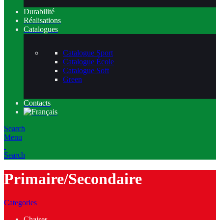
Durabilité
Réalisations
Catalogues
Catalogue Sport
Catalogue École
Catalogue Soft
Green
Contacts
Search
Menu
Search
Primaire/Secondaire
Categories
Chaises