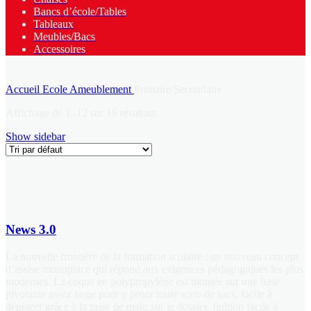
Bancs d’école/Tables
Tableaux
Meubles/Bacs
Accessoires
Accueil
Ecole
Ameublement
Primaire/Secondaire
Affichage de 1–12 sur 16 résultats
Show sidebar
News 3.0
La nouvelle frontière de la formation scolaire ; un nouveau concept
d’assise monoplace qui répond aux exigences pédagogiques les plus
modernes. La coque en polypropylène est montée sur une base
pivotante assez large pour y poser toute sorte de sacs, facile à
déplacer grâce à la prise de main sur le dossier, finition facile à