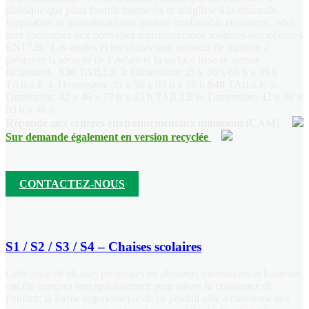
plastique que peux fournir insonorés et antiglisse à la demande.
Empilables et garantissant une posture confortable et correcte, elles
sont conformes aux nouvelles réglementations scolaires européennes
EN1729.
Les angles et les chants sont arrondis de manière à
préserver la sécurité de l’enfant et la surface lisse se nettoie
facilement.
S30
TAILLE 3: Dimension: 35 x 36 x 66 h x 35 h
TAILLE 4: Dimension: 35 x 36 x 69 h x 38 h
S40
TAILLE 5:
Dimension: 42 x 46 x 77 h x 43 h TAILLE 6: Dimension: 42 x 46 x
80 h x 46 h
Réponde aux critères environnementaux minimum (CAM)
Sur demande également en version recyclée
CONTACTEZ-NOUS
S1 / S2 / S3 / S4 – Chaises scolaires
Cette série de chaises proposées en plusieurs dimensions et hauteurs
ont été conçues tout spécialement pour suivre la croissance de
l’enfant; la forme ergonomique de ce produit aide à maintenir une