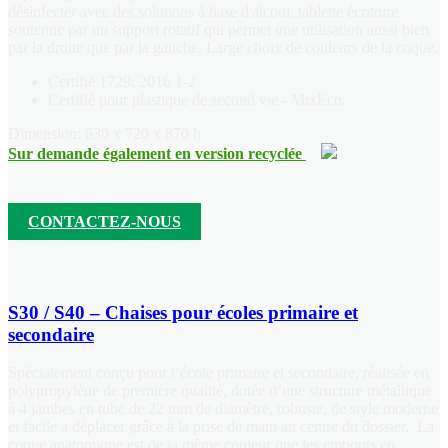
désinfecter avec des solutions à base d'alcool, tablette écritoire
soutenue par un support rotatif qui permet une utilisation aussi bien
par la droite que par la gauche. Large choix de couleurs de la coque.
Certifié 1729: 2016 1-2
Certifié pour plastique de second vie - MixEco.
Dimension: 630 x 720 x 870 h
Sur demande également en version recyclée
CONTACTEZ-NOUS
S30 / S40 – Chaises pour écoles primaire et
secondaire
Spécialement conçu pour l’école primaire et secondaire, réalisée en
polypropylène de première qualité, dotée d’une structure métallique
à 4 jambes en tube de 22 mm de diamètre, robuste, de style moderne
et facile à déplacer grâce à la prise de main au centre du dossier.
La
coque anatomique est de la même couleur que les embouts en