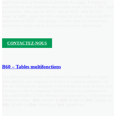
empêchant ainsi la fermeture accidentelle des pages. Peinture en
poudre époxy avec traitement antioxydant avant cuisson à 180° dans
les couleurs : bleu clair ral 5015 - vert ral 5018 - bleu ral 5023 -
rouge ral 3000 - jaune ral 1018 - orange ral 2004 - marron ral 8019 -
aluminium ral 9006 - noir opaque. La table peut être fournie sans
inclination et porte-crayon dans la version poste informatique.
CONTACTEZ-NOUS
B60 – Tables multifonctions
Les tables multifonctions sont robustes et fonctionnelles, Conçus
pour répondre aux exigences d’un lieu en constante mutation. Un
lieu où cohabitent les situations et les activités les plus diverses. Les
traverses en tube rectangulaire 40x20x1,5 mm Les piètements en
tube ronde Ø 40x1,5 mm
Peinture en poudre époxy. Disponible en
différentes tailles :
B60
160x80 cm
B60
90x90 cm
B60
120x80 cm
B60
140x80 cm
B60
180x80 cm
B60
200x80 cm