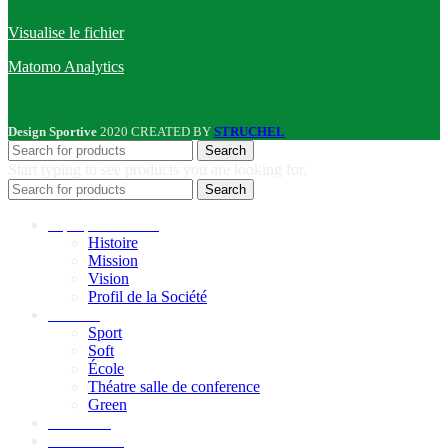
Visualise le fichier
Matomo Analytics
Design Sportive
2020 CREATED BY
STRUCHEL
Search
Start typing to see products you are looking for.
Search
A propos de nous
Histoire
Mission
Vision
Profil de la Société
Produits
Sport
Soft
École
Théatre salle de conference
Green
Durabilité
Réalisations