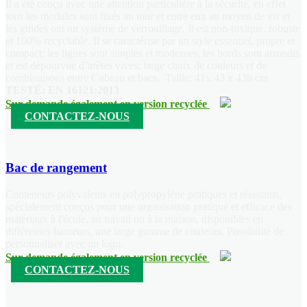
Il a été conçu avec une attention particulière à la sécurité, en effet
tous les modules sont fixés au mur et entre eux au moyen de vis et
les guides ont un système de verrouillage. Il est non-toxique, robuste
et 100% recyclable. Il se caractérise par un style essentiel, propre et
compact; les lignes sont simples et modernes, les bords sont arrondis
et est dépourvue d’arêtes vives; large choix de couleurs et de
combinaisons entre Cubeau et bacs.
Taille: 41x 43 x 43h cm
TESTÉ:
EN 16121:2013
Sur demande également en version recyclée
CONTACTEZ-NOUS
Bac de rangement
Conteneurs polyvalents en polypropylène pratiques et résistants,
spécialement conçus pour une organisation pratique et efficace des
matériaux à l'école, au travail ou à la maison, disponibles en
différentes hauteurs, une large gamme de couleurs. Possibilité de
personnaliser avec un logo.
Sur demande également en version recyclée
CONTACTEZ-NOUS