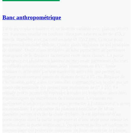
Banc anthropométrique
Table monoplace hauteur et inclination variable avec plateau 90x65
cm. Panneau stratifié en bouleau. Structure tube en acier de 45X2
mm de diamètre avec raccord en tube Ø 35x2 mm. Conçue pour
personnes à mobilité réduite. Quatre pieds réglables au sol pour plus
de stabilité. Deux roues intégrées au tube permettent au personnel
enseignant de le déplacer facilement entre deux classes. La partie
supérieure est réglable en hauteur au moyen de piètements chromés
et calibrés qui coulissent dans deux manchons en PVC haute
résistance, actionnée par une manivelle amovible qui permet un
réglage extrêmement précis du plateau de 62 à 85 cm. Réglage de
l’inclination grâce à des vis sans tête, commandée sur le côté par un
manivelle encastrée qui permet une inclination de 0° à 25°. Le
réglage précis permet de répondre à toutes les exigences aussi bien
ergonomiques qu’esthétiques de l’utilisateur. Le plateau est
agrémenté d’un bord concave pour permettre à l’utilisateur d’y poser
les avant-bras. Le périmètre du plateau à bord tube de 18 de
diamètre permet d’éviter la chute d’objets, il est agrémenté d’un
porte-crayon dans la partie supérieure et d’une règle pour retenir les
feuilles dans la partie inférieure. L’équipement inclus un système de
marque-page qui permet de maintenir un livre ouvert sur le plateau,