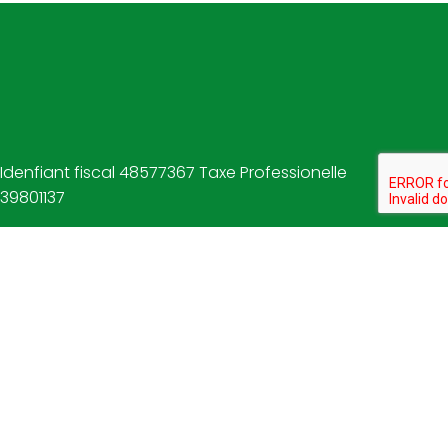
Idenfiant fiscal 48577367 Taxe Professionelle
39801137
CONTACTS
LOTISSEMENT HAMZA RESIDENCE
JNANE EDDALIA BUREAU N°11
BOUZNIKA – BENSLIMANE