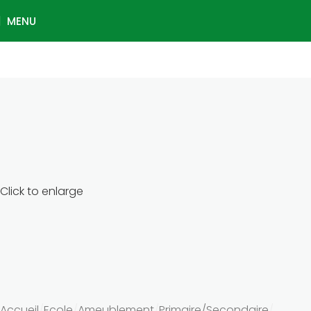
MENU
Click to enlarge
Accueil
Ecole
Ameublement
Primaire/Secondaire