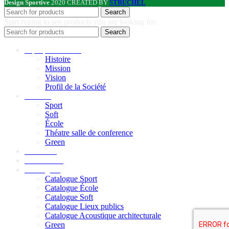
Design Sportive
2020 CREATED BY
STRUCHEL
Search
Start typing to see products you are looking for.
Search
A propos de nous
Histoire
Mission
Vision
Profil de la Société
Produits
Sport
Soft
École
Théatre salle de conference
Green
Durabilité
Réalisations
Catalogues
Catalogue Sport
Catalogue École
Catalogue Soft
Catalogue Lieux publics
Catalogue Acoustique architecturale
Green