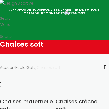
A PROPOS DE NOUS
PRODUITS
DURABILITÉ
RÉALISATIONS
CATALOGUES
CONTACTS
Search
Menu
Search
Chaises soft
Accueil
Ecole
Soft
Chaises soft
Chaises maternelle
Chaises crèche
soft
soft