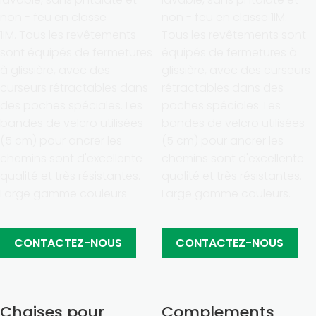
non - feu en classe
non - feu en classe 1IM.
1IM.
Tous les revêtements
Tous les revêtements sont
sont équipés de fermetures
équipés de fermetures à
à glissière, avec des
glissière, avec des curseurs
curseurs rétractables dans
rétractables dans des
des poches spéciales.
Les
poches spéciales. Les
bandes de velcro utilisées
bandes de velcro utilisées
(5 cm) pour ancrer les
(5 cm) pour ancrer les
chemins sont d'excellente
chemins sont d'excellente
qualité et très résistantes.
qualité et très résistantes.
Large gamme couleurs.
Large gamme couleurs.
CONTACTEZ-NOUS
CONTACTEZ-NOUS
Chaises pour
Complements