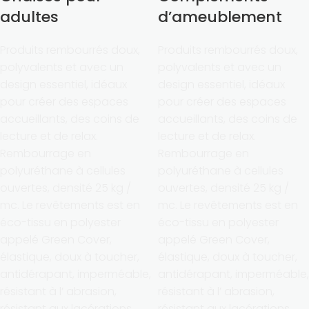
adultes
d’ameublement
Produits rembourrés doux,
Produits rembourrés doux,
polyvalents et avec un
polyvalents et avec un
design essentiel, idéaux
design essentiel, idéaux
pour créer des espaces
pour créer des espaces
accueillants, des coins de
accueillants, des coins de
lecture et de relax.
lecture et de relax.
Rembourrage en
Rembourrage en
polyuréthane à cellules
polyuréthane à cellules
ouvertes, densité 25 kg /
ouvertes, densité 25 kg /
mc. Le revêtements est en
mc. Le revêtements est en
éco-tissu en polyester
éco-tissu en polyester
appelé Green Cover,
appelé Green Cover,
élastique, doux à toucher,
élastique, doux à toucher,
antidérapant, imperméable,
antidérapant, imperméable,
résistant à l’ abrasion,
résistant à l’ abrasion,
résistant aux lacérations,
résistant aux lacérations,