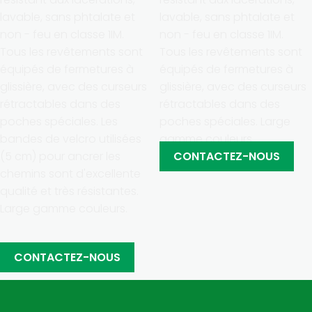
lavable, sans phtalate et
lavable, sans phtalate et
non - feu en classe 1IM.
non - feu en classe 1IM.
Tous les revêtements sont
Tous les revêtements sont
équipés de fermetures à
équipés de fermetures à
glissière, avec des curseurs
glissière, avec des curseurs
rétractables dans des
rétractables dans des
poches spéciales. Les
poches spéciales. Large
bandes de velcro utilisées
gamme couleurs.
(5 cm) pour ancrer les
CONTACTEZ-NOUS
chemins sont d'excellente
qualité et très résistantes.
Large gamme couleurs.
CONTACTEZ-NOUS