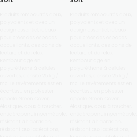
Produits rembourrés doux,
Produits rembourrés doux,
polyvalents et avec un
polyvalents et avec un
design essentiel, idéaux
design essentiel, idéaux
pour créer des espaces
pour créer des espaces
accueillants, des coins de
accueillants, des coins de
lecture et de relax.
lecture et de relax.
Rembourrage en
Rembourrage en
polyuréthane à cellules
polyuréthane à cellules
ouvertes, densité 25 kg /
ouvertes, densité 25 kg /
mc. Le revêtements est en
mc. Le revêtements est en
éco-tissu en polyester
éco-tissu en polyester
appelé Green Cover,
appelé Green Cover,
élastique, doux à toucher,
élastique, doux à toucher,
antidérapant, imperméable,
antidérapant, imperméable,
résistant à l’ abrasion,
résistant à l’ abrasion,
résistant aux lacérations,
résistant aux lacérations,
lavable, sans phtalate et
lavable, sans phtalate et